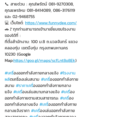
📞 สายด่วน : คุณไพรัตน์ 081-9270308, 
คุณแพรไหม 081-8414089, 086-3176119 
และ 02-9468755
💻 เว็บไซต์: 
https://www.funnydee.com/
🚗🚩ทุกท่านสามารถเข้ามาเยี่ยมชมโรงงาน
ของได้ที่ :
ที่ตั้งสำนักงาน: 100 ม.8 ถ.นวลจันทร์ แขวง
คลองกุ่ม เขตบึงกุ่ม กรุงเทพมหานคร 
10230 (Google 
Map:
https://goo.gl/maps/scfLnt8o8Ek
)
#เคร
ื่องออกกำลังกายกลางแจ้ง 
#โรงงาน
ผล
ิตเครื่องเล่นสนาม 
#เคร
ื่องออกกำลังกาย
สนาม 
#ราคาเคร
ื่องออกกําลังกายกลาง
แจ้ง 
#เคร
ื่องเล่นสนามกลางแจ้ง 
#เคร
ื่อง
ออกกำลังกายตามสวนสาธารณะ 
#เคร
ื่อง
ออกกำลังกลางแจ้ง 
#เคร
ื่องออกกำลังกาย
กลางแจ้งราคา 
#เคร
ื่องเล่นออกกําลังกาย
สวนสาธารณะ 
#เคร
ื่องออกกำลังกายกลาง