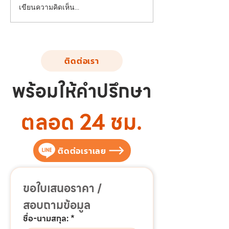
ผลงานผลิตและติดตั้งเครื่อง
ผลงานติดตั้งเครื่
เขียนความคิดเห็น…
ออกกำลังกายกลางแจ้ง ณ
กายกลางแจ้ง ต.
เทศบาลนครสงขลา จ.สงขลา
อ.ยางตลาด จ.กาฬส
หจก.ฟันนี่ดี
ติดต่อเรา
พร้อมให้คำปรึกษา
ตลอด 24 ชม.
ติดต่อเราเลย
ขอใบเสนอราคา / 
สอบถามข้อมูล
ชื่อ-นามสกุล:
*