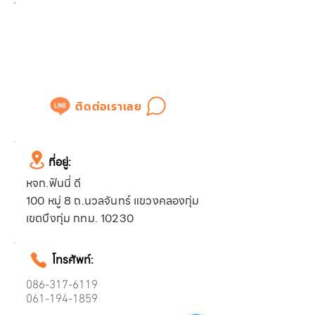
ต้องการติดต่อด่วน!!!
แอดไลน์เพื่อสอบถามข้อมูล
หรือขอใบเสนอราคาได้ทันที
ติดต่อเราเลย
ที่อยู่:
หจก.ฟันนี่ ดี
100 หมู่ 8 ถ.นวลจันทร์ แขวงคลองกุ่ม
เขตบึงกุ่ม กทม. 10230
โทรศัพท์:
086-317-6119
061-194-1859