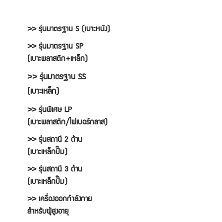
(FUNNY YOUNGS)
>> รุ่นมาตรฐาน S (เบาะหนัง)
>> รุ่นมาตรฐาน SP
(เบาะพลาสติก+เหล็ก)
>> รุ่นมาตรฐาน SS
(เบาะเหล็ก)
>> รุ่นพิเศษ LP
(เบาะพลาสติก/ไฟเบอร์กลาส)
>> รุ่นสถานี 2 ด้าน
(เบาะเหล็กปั๊ม)
>> รุ่นสถานี 3 ด้าน
(เบาะเหล็กปั๊ม)
>> เครื่องออกกำลังกาย
สำหรับผู้สูงอายุ