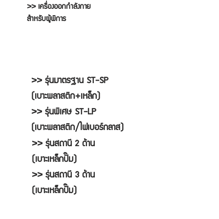
>> เครื่องออกกำลังกาย
สำหรับผู้พิการ
เครื่องออกกำลังกายกลางแจ้ง
แบบสแตนเลส
>> รุ่นมาตรฐาน ST-SP
(เบาะพลาสติก+เหล็ก)
>> รุ่นพิเศษ ST-LP
(เบาะพลาสติก/ไฟเบอร์กลาส)
>> รุ่นสถานี 2 ด้าน
(เบาะเหล็กปั๊ม)
>> รุ่นสถานี 3 ด้าน
(เบาะเหล็กปั๊ม)