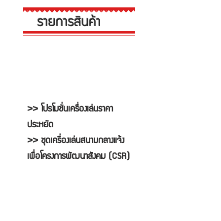
รายการสินค้า
แนะนำสินค้าใหม่
ชุดเครื่องเล่นราคาพิเศษ
>> โปรโมชั่นเครื่องเล่นราคา
ประหยัด
>> ชุดเครื่องเล่นสนามกลางแจ้ง
เพื่อโครงการพัฒนาสังคม (CSR)