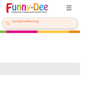
เครื่องเล่นสำหรับเด็ก
(FUNNY-KIDS)
อุปกรณ์สนามเด็กเล่น