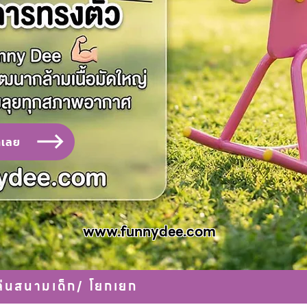
าเลย
www.funnydee.com
เล่นสนามเด็ก
/
โยกเยก