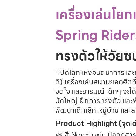
เครื่องเล่นโ
Spring Rider
ทรงตัวให้วัยซ
"เปิดโลกแห่งจินตนาการและก
ดี) เครื่องเล่นสนามยอดฮิตท
จิตใจ และอารมณ์ เด็กๆ จะไ
มัดใหญ่ ฝึกการทรงตัว และ
พัฒนาเด็กเล็ก หมู่บ้าน แล
Product Highlight (จุดเด่
🌿 สี Non-toxic ปลอดสารพ