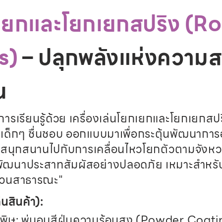
ยกเยกและโยกเยกสปริง (R
s)
– ปลุกพลังแห่งความส
น
ารเรียนรู้ด้วย เครื่องเล่นโยกเยกและโยกเยกสป
ี่เด็กๆ ชื่นชอบ ออกแบบมาเพื่อกระตุ้นพัฒนาการ
ด้สนุกสนานไปกับการเคลื่อนไหวโยกตัวตามจังหวะ 
พัฒนาประสาทสัมผัสอย่างปลอดภัย เหมาะสำหรับโ
ะสวนสาธารณะ"
นสินค้า):
ิษ: พ่นอบสีฝุ่นความร้อนสูง (Powder Coating