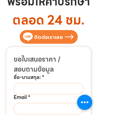
พร้อมให้คำปรึกษา
ตลอด 24 ชม.
ติดต่อเราเลย
ขอใบเสนอราคา / 
สอบถามข้อมูล
ชื่อ-นามสกุล:
*
Email
*
เบอร์โทรศัพท์:
*