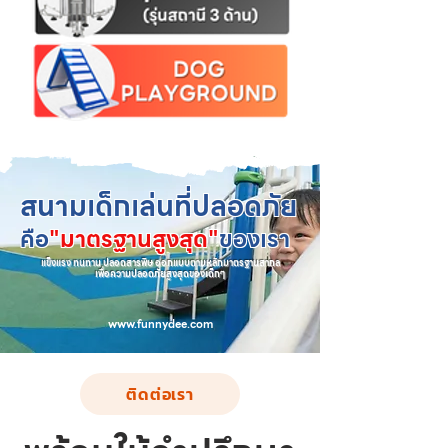
สนามเด็กเล่นที่ปลอดภัย
คือ
"มาตรฐานสูงสุด"
ของเรา
แข็งแรง ทนทาน ปลอดสารพิษ ออกแบบตามหลักมาตรฐานสากล
เพื่อความปลอดภัยสูงสุดของเด็กๆ
www.funnydee.com
ติดต่อเรา