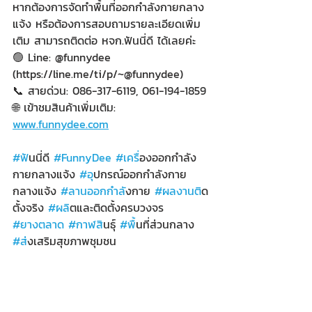
หากต้องการจัดทำพื้นที่ออกกำลังกายกลาง
แจ้ง หรือต้องการสอบถามรายละเอียดเพิ่ม
เติม สามารถติดต่อ หจก.ฟันนี่ดี ได้เลยค่ะ
🟢 Line: @funnydee 
(https://line.me/ti/p/~@funnydee)
📞 สายด่วน: 086-317-6119, 061-194-1859
🌐 เข้าชมสินค้าเพิ่มเติม: 
www.funnydee.com
#ฟ
ันนี่ดี 
#FunnyDee
#เคร
ื่องออกกำลัง
กายกลางแจ้ง 
#อ
ุปกรณ์ออกกำลังกาย
กลางแจ้ง 
#ลานออกกำล
ังกาย 
#ผลงานต
ิด
ตั้งจริง 
#ผล
ิตและติดตั้งครบวงจร 
#ยางตลาด
#กาฬส
ินธุ์ 
#พ
ื้นที่ส่วนกลาง 
#ส
่งเสริมสุขภาพชุมชน