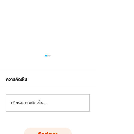
ความคิดเห็น
ผลงานติดตั้งเครื่องออกกำลัง
ผลงานติดตั้งเครื่
เขียนความคิดเห็น…
กายกลางแจ้ง ต.ยางตลาด
กายกลางแจ้ง | ต.
อ.ยางตลาด จ.กาฬสินธุ์ โดย
ใหญ่ อ.บางพลี
หจก.ฟันนี่ดี
จ.สมุทรปราการ