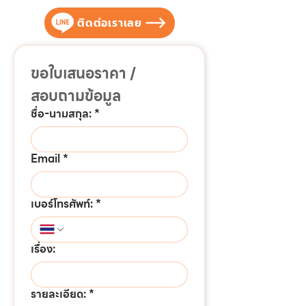
ติดต่อเราเลย
ขอใบเสนอราคา / 
สอบถามข้อมูล
ชื่อ-นามสกุล:
*
Email
*
เบอร์โทรศัพท์:
*
เรื่อง:
รายละเอียด:
*