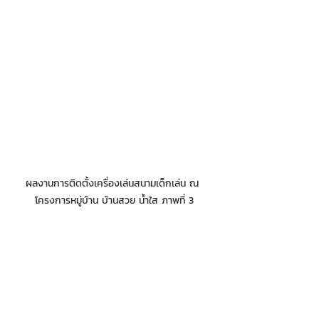
ผลงานการติดตั้งเครื่องเล่นสนามเด็กเล่น ณ 
โครงการหมู่บ้าน บ้านสวย น้ำใส ภาพที่ 3