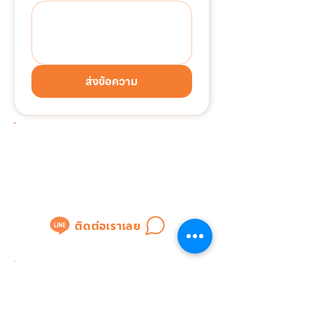
ส่งข้อความ
ต้องการติดต่อด่วน!!!
แอดไลน์เพื่อสอบถามข้อมูล
หรือขอใบเสนอราคาได้ทันที
ติดต่อเราเลย
ที่อยู่:
หจก.ฟันนี่ ดี