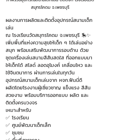
สมุทรโคดม จ.เพชรบุรี
ผลงานการผลิตและติดตั้งอุปกรณ์สนามเด็ก
เล่น
ณ โรงเรียนวัดสมุทรโคดม จ.เพชรบุรี 🎠✨
เพิ่มพื้นที่แห่งความสุขให้เด็ก ๆ ได้เล่นอย่าง
สนุก พร้อมเสริมพัฒนาการรอบด้าน ด้วย
ชุดเครื่องเล่นสนามสีสันสดใส ที่ออกแบบมา
ให้เด็กได้ สไลด์ ลอดอุโมงค์ เคลื่อนไหว และ
ใช้จินตนาการ ผ่านการเล่นในทุกวัน
อุปกรณ์สนามเด็กเล่นจาก หจก.ฟันนี่ดี
ผลิตโดยโรงงานผู้เชี่ยวชาญ แข็งแรง สีสัน
สวยงาม พร้อมบริการออกแบบ ผลิต และ
ติดตั้งครบวงจร
เหมาะสำหรับ
✅ โรงเรียน
✅ ศูนย์พัฒนาเด็กเล็ก
✅ ชุมชน