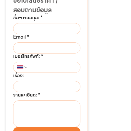
ขอใบเสนอราคา / 
สอบถามข้อมูล
ชื่อ-นามสกุล:
*
Email
*
เบอร์โทรศัพท์:
*
เรื่อง:
รายละเอียด:
*