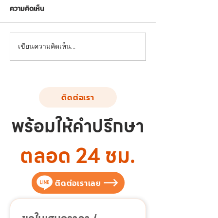
ความคิดเห็น
ผลงานติดตั้งอุปกรณ์สนาม
ผลงานติดตั้งอุป
เขียนความคิดเห็น…
เด็กเล่น | ต.บ้านบึง อ.บ้านบึง
เด็กเล่น | ถ.เสรีไท
จ.ชลบุรี
กรุงเทพฯ
ติดต่อเรา
พร้อมให้คำปรึกษา
ตลอด 24 ชม.
ติดต่อเราเลย