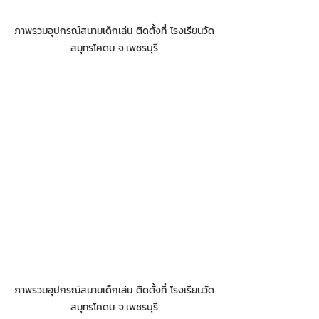
ภาพรวมอุปกรณ์สนามเด็กเล่น ติดตั้งที่ โรงเรียนวัด
สมุทรโคดม จ.เพชรบุรี
ภาพรวมอุปกรณ์สนามเด็กเล่น ติดตั้งที่ โรงเรียนวัด
สมุทรโคดม จ.เพชรบุรี