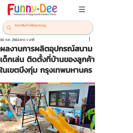
30 ก.ค. 2562
ยาว 1 นาที
ผลงานการผลิตอุปกรณ์สนาม
เด็กเล่น ติดตั้งที่บ้านของลูกค้า
ในเขตบึงกุ่ม กรุงเทพมหานคร