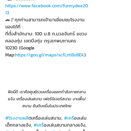
https://www.facebook.com/funnydee20
13
🚗🚩ทุกท่านสามารถเข้ามาเยี่ยมชมโรงงาน
ของได้ที่ :
ที่ตั้งสำนักงาน: 100 ม.8 ถ.นวลจันทร์ แขวง
คลองกุ่ม เขตบึงกุ่ม กรุงเทพมหานคร 
10230 (Google 
Map:
https://goo.gl/maps/scfLnt8o8Ek
)
ฟันนี่ดี เราคือศูนย์รวมเครื่องออกกำลังกายกลาง
แจ้ง เครื่องเล่นสนาม เฟอร์นิเจอร์สนาม งานพื้น/
สนาม อันดับหนึ่งในประเทศไทย
#โรงงานผล
ิตเครื่องเล่นสนาม, 
#เคร
ื่องเล่น
เด็กกลางแจ้ง, 
#เคร
ื่องเล่นสนามกลางแจ้ง, 