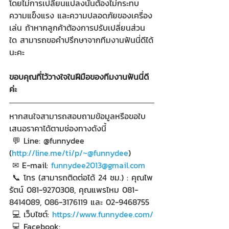
โดยไม่การเปลี่ยนแปลงนั้นต้องไม่กระทบ
ความแข็งแรง และความปลอดภัยของเครื่อง
เล่น ถ้าหากลูกค้าต้องการปรับเปลี่ยนส่วน
ใด สามารถขอคำปรึกษาจากทีมงานฟันนี่ดีได้
นะคะ
ขอบคุณที่ไว้วางใจในฝีมือของทีมงานฟันนี่ดี
ค่ะ
หากสนใจสามารถสอบถามข้อมูลหรือขอใบ
เสนอราคาได้ตามช่องทางดังนี้
 💬 Line: @funnydee 
(
http://line.me/ti/p/~@funnydee
)
 ✉ E-mail: 
funnydee2013@gmail.com
 📞 โทร (สามารถติดต่อได้ 24 ชม.) : คุณไพ
รัตน์ 081-9270308, คุณแพรไหม 081-
8414089, 086-3176119 และ 02-9468755
 💻 เว็บไซต์: 
https://www.funnydee.com/
 💻 Facebook: 