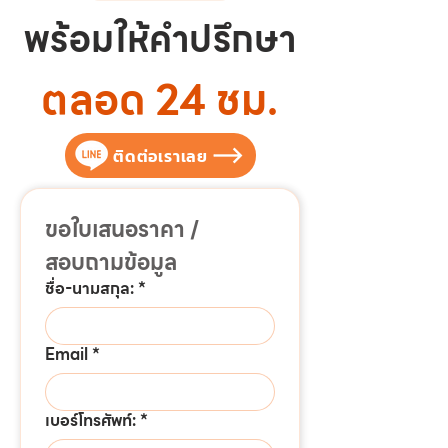
พร้อมให้คำปรึกษา
ตลอด 24 ชม.
ติดต่อเราเลย
ขอใบเสนอราคา / 
สอบถามข้อมูล
ชื่อ-นามสกุล:
*
Email
*
เบอร์โทรศัพท์:
*