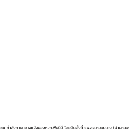
ออกกำลังกายกลางแจ้งของหจก.ฟันนี่ดี โดยติดตั้งที่ รพ.สต.หมอนนาง (บ้านหนอง