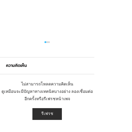
ความคิดเห็น
ไม่สามารถโหลดความคิดเห็น
ผลงานผลิตและติดตั้งเครื่อง
ผลงานติดตั้งเครื่
ดูเหมือนจะมีปัญหาทางเทคนิคบางอย่าง ลองเชื่อมต่อ
ออกกำลังกายกลางแจ้ง ณ
กายกลางแจ้ง ต.
อีกครั้งหรือรีเฟรชหน้าเพจ
เทศบาลนครสงขลา จ.สงขลา
อ.ยางตลาด จ.กาฬส
หจก.ฟันนี่ดี
รีเฟรช