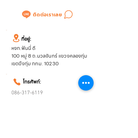
ติดต่อเราเลย
ที่อยู่:
หจก.ฟันนี่ ดี
100 หมู่ 8 ถ.นวลจันทร์ แขวงคลองกุ่ม
เขตบึงกุ่ม กทม. 10230
โทรศัพท์:
086-317-6119
061-194-1859
อีเมล์:
funnydee2013@gmail.com