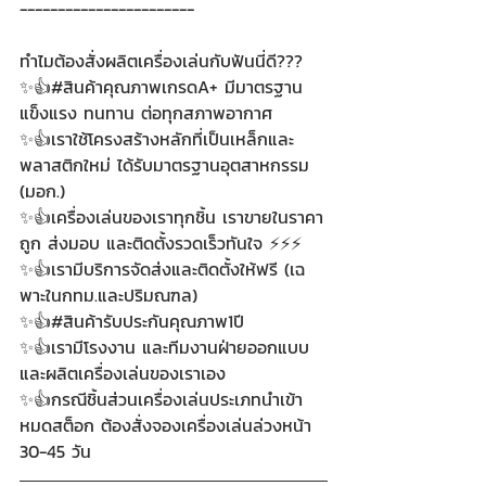
-----------------------
ทำไมต้องสั่งผลิตเครื่องเล่นกับฟันนี่ดี???
✨👍#สินค้าคุณภาพเกรดA+ มีมาตรฐาน 
แข็งแรง ทนทาน ต่อทุกสภาพอากาศ
✨👍เราใช้โครงสร้างหลักที่เป็นเหล็กและ
พลาสติกใหม่ ได้รับมาตรฐานอุตสาหกรรม 
(มอก.)
✨👍เครื่องเล่นของเราทุกชิ้น เราขายในราคา
ถูก ส่งมอบ และติดตั้งรวดเร็วทันใจ ⚡⚡⚡
✨👍เรามีบริการจัดส่งและติดตั้งให้ฟรี (เฉ
พาะในกทม.และปริมณฑล)
✨👍#สินค้ารับประกันคุณภาพ1ปี 
✨👍เรามีโรงงาน และทีมงานฝ่ายออกแบบ
และผลิตเครื่องเล่นของเราเอง
✨👍กรณีชิ้นส่วนเครื่องเล่นประเภทนำเข้า
หมดสต็อก ต้องสั่งจองเครื่องเล่นล่วงหน้า 
30-45 วัน