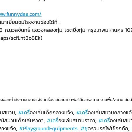
www.funnydee.com/
มาเยี่ยมชมโรงงานของได้ที่ :
 ม.8 ถ.นวลจันทร์ แขวงคลองกุ่ม เขตบึงกุ่ม กรุงเทพมหานคร 1
maps/scfLnt8o8Ek)
ครื่องออกกำลังกายกลางแจ้ง เครื่องเล่นสนาม เฟอร์นิเจอร์สนาม งานพื้น/สนาม อันด
ล่นสนาม, 
#เคร
ื่องเล่นเด็กกลางแจ้ง, 
#เคร
ื่องเล่นสนามกลางแจ้
ณ์สนามเด็กเล่นราคา, 
#เคร
ื่องเล่นสนามราคา, 
#เคร
ื่องเล่นสน
ลางแจ้ง, 
#PlaygroundEquipments
, 
#ช
ุดรวมรถไฟเชือกถัก, 