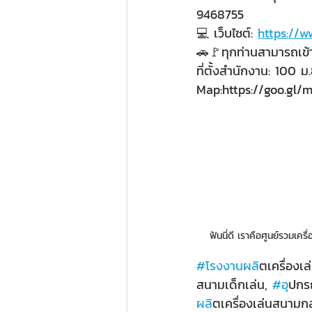
9468755
💻 เว็บไซต์: 
https://
🚗🚩ทุกท่านสามารถเข้า
ที่ตั้งสำนักงาน: 100
Map:https://goo.gl/
ฟันนี่ดี เราคือศูนย์รวมเ
#โรงงานผล
ิตเครื่องเ
สนามเด็กเล่น, 
#อ
ุปกร
ผล
ิตเครื่องเล่นสนามก