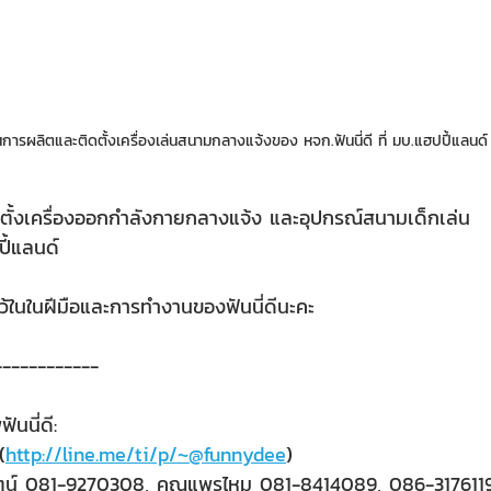
ารผลิตและติดตั้งเครื่องเล่นสนามกลางแจ้งของ หจก.ฟันนี่ดี ที่ มบ.แฮปปี้แลนด์
ั้งเครื่องออกกำลังกายกลางแจ้ง และอุปกรณ์สนามเด็กเล่น
ปี้แลนด์
ว้ในในฝีมือและการทำงานของฟันนี่ดีนะคะ
------------
ันนี่ดี:
(
http://line.me/ti/p/~@funnydee
)
ัตน์ 081-9270308, คุณแพรไหม 081-8414089, 086-317611