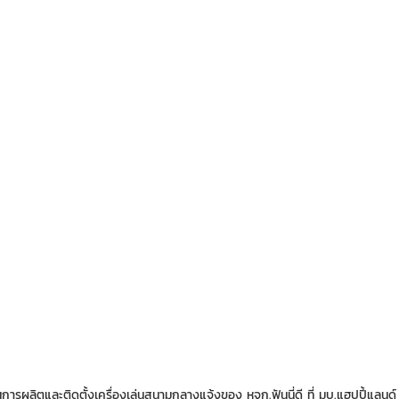
ารผลิตและติดตั้งเครื่องเล่นสนามกลางแจ้งของ หจก.ฟันนี่ดี ที่ มบ.แฮปปี้แลนด์