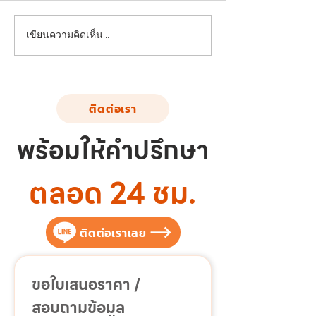
ผลงานติดตั้งอุปกรณ์สนาม
ผลงานติดตั้งอุป
เขียนความคิดเห็น…
เด็กเล่น | ต.บ้านบึง อ.บ้านบึง
เด็กเล่น | โรงเรีย
จ.ชลบุรี
โคดม จ.เพชรบุรี
ติดต่อเรา
พร้อมให้คำปรึกษา
ตลอด 24 ชม.
ติดต่อเราเลย
ขอใบเสนอราคา / 
สอบถามข้อมูล