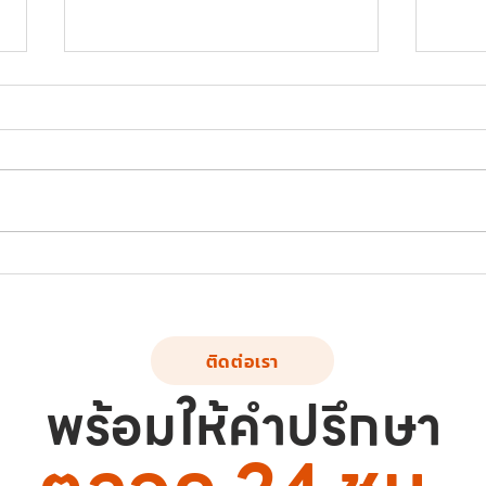
ผลงานติดตั้งอุปกรณ์สนามเด็ก
ผลงา
เล่น | ต.บ้านบึง อ.บ้านบึง จ.ชลบุรี
เล่น 
จ.เพช
ติดต่อเรา
พร้อมให้คำปรึกษา