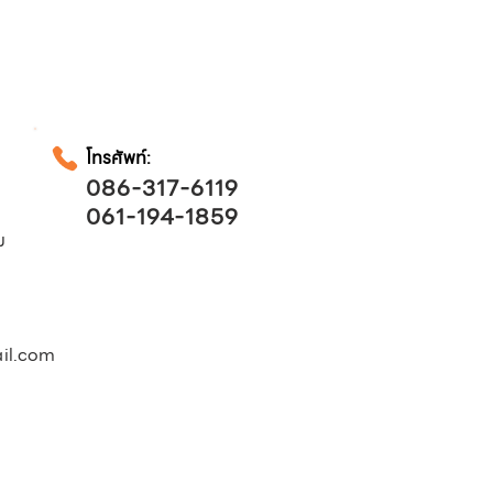
โทรศัพท์:
086-317-6119
061-194-1859
ม
il.com