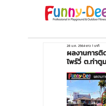
หน้าแรก
เกี่ยวกับเรา
โปรโมชั่น
อุปกร
28 ม.ค. 2564
ยาว 1 นาที
ผลงานการติดต
ไพร์วี่ ต.ท่าต