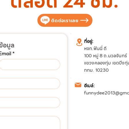
ตลอด 24 ชม.
ติดต่อเราเลย
ที่อยู่:
้อมูล
หจก.ฟันนี่ ดี
Email
*
100 หมู่ 8 ถ.นวลจันทร์
แขวงคลองกุ่ม เขตบึงกุ่
กทม. 10230
อีเมล์:
funnydee2013@gma