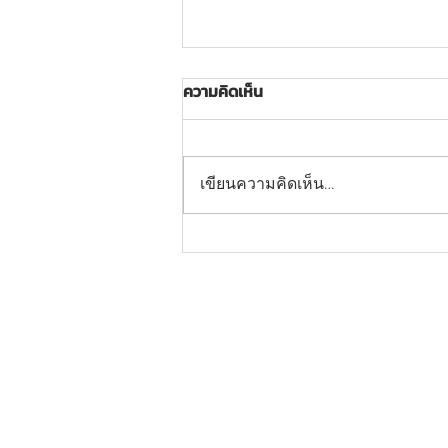
ความคิดเห็น
เขียนความคิดเห็น…
ผลงานผลิตและติดตั้งอุปกรณ์
สนามเด็กเล่นกลางแจ้ง ณ ชุมชน
ธารนที อ.บ้านบึง จ.ชลบุรี