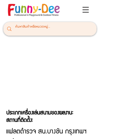
ประเภทเครื่องเล่นสนามของผลงาน:
สถานที่ติดตั้ง:
แฟลตตำรวจ สน.บางชัน กรุงเทพฯ