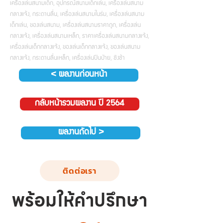
เครื่องเล่นสนามเด็ก, อุปกรณ์สนามเด็กเล่น, เครื่องเล่นสนาม
กลางแจ้ง, กระดานลื่น, เครื่องเล่นสนามในร่ม, เครื่องเล่นสนาม
เด็กเล่น, ของเล่นสนาม, เครื่องเล่นสนามราคาถูก, เครื่องเล่น
กลางแจ้ง, เครื่องเล่นสนามเหล็ก, ราคาเครื่องเล่นสนามกลางแจ้ง,
เครื่องเล่นเด็กกลางแจ้ง, ของเล่นเด็กกลางแจ้ง, ของเล่นสนาม
กลางแจ้ง, กระดานลื่นเหล็ก, เครื่องเล่นปีนป่าย, ชิงช้า
< ผลงานก่อนหน้า
กลับหน้ารวมผลงาน ปี 2564
ผลงานถัดไป >
ติดต่อเรา
พร้อมให้คำปรึกษา