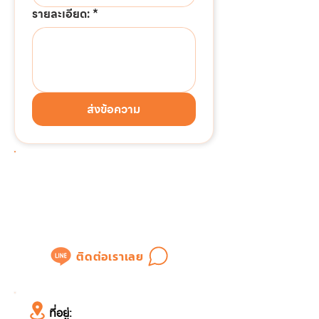
รายละเอียด:
*
ส่งข้อความ
ต้องการติดต่อด่วน!!!
แอดไลน์เพื่อสอบถามข้อมูล
หรือขอใบเสนอราคาได้ทันที
ติดต่อเราเลย
ที่อยู่: