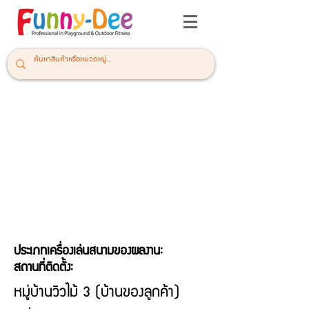
ประเภทเครื่องเล่นสนามของผลงาน:
สถานที่ติดตั้ง:
หมู่บ้านวิวไม้ 3 (บ้านของลูกค้า)