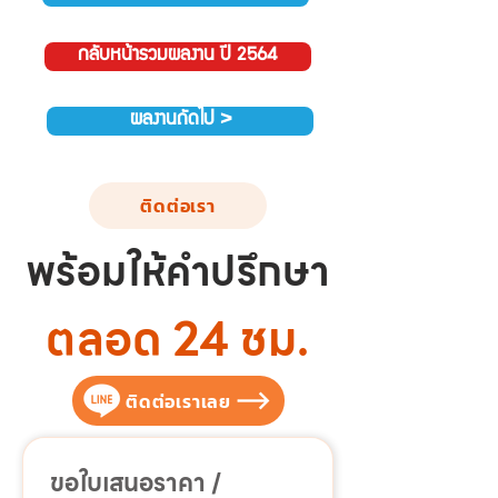
กลับหน้ารวมผลงาน ปี 2564
ผลงานถัดไป >
ติดต่อเรา
พร้อมให้คำปรึกษา
ตลอด 24 ชม.
ติดต่อเราเลย
ขอใบเสนอราคา / 