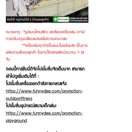
หมายเหตุ : *รูปแบบโครงสร้าง และสีของเครื่องเล่น อาจมี
การปรับปรุงเปลี่ยนแปลงเพื่อความเหมาะสม
**เครื่องเล่นทุกตัวเป็นแบบไม่พร้อมส่ง เป็นการ
ผลิตตามสั่งของลูกค้า โดยจะใช้เวลาผลิตประมาณ 7-14
วัน
ตอนนี้ทางฟันนี่ดีจัดโปรโมชั่นจัดเต็มมาก สามารถ
เข้าไปดูเพิ่มเติมได้ที่ :
โปรโมชั่นเครื่องออกกำลังกายกลางแจ้ง:
https://www.funnydee.com/promotion-
outdoorfitness
โปรโมชั่นอุปกรณ์สนามเด็กเล่น:
https://www.funnydee.com/promotion-
playground