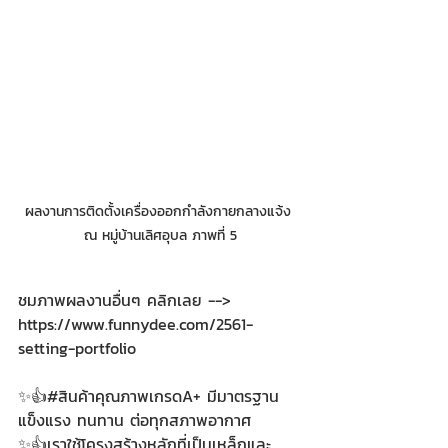
ผลงานการติดตั้งเครื่องออกกำลังกายกลางแจ้ง 
ณ หมู่บ้านเลิศอุบล ภาพที่ 5
ชมภาพผลงานอื่นๆ คลิกเลย --> 
https://www.funnydee.com/2561-
setting-portfolio
✨👍#สินค้าคุณภาพเกรดA+ มีมาตรฐาน 
แข็งแรง ทนทาน ต่อทุกสภาพอากาศ
✨👍เราใช้โครงสร้างหลักที่เป็นเหล็กและ