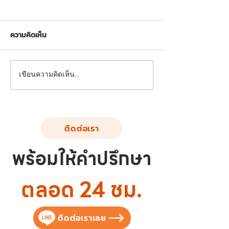
ความคิดเห็น
Custom Design
Custom Design
เขียนความคิดเห็น…
Playground แบบที่ 4 |
Playground แบบที
สนามเด็กเล่นสั่งออกแบบ
สนามเด็กเล่นสั่ง
เฉพาะพื้นที่ โดย หจก.ฟันนี่ดี
เฉพาะพื้นที่ โดย หจ
ติดต่อเรา
พร้อมให้คำปรึกษา
ตลอด 24 ชม.
ติดต่อเราเลย