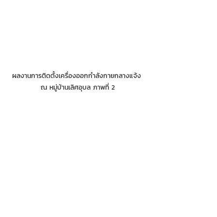
ผลงานการติดตั้งเครื่องออกกำลังกายกลางแจ้ง 
ณ หมู่บ้านเลิศอุบล ภาพที่ 2