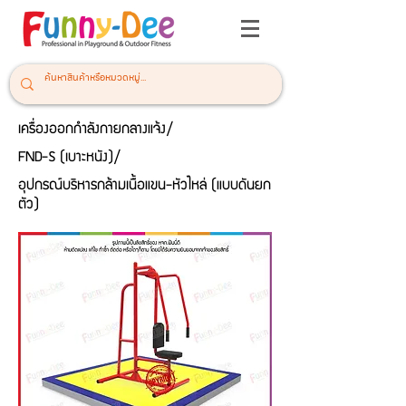
เครื่องออกกำลังกายกลางแจ้ง/
FND-S (เบาะหนัง)/
อุปกรณ์บริหารกล้ามเนื้อแขน-หัวไหล่ (แบบดันยก
ตัว)