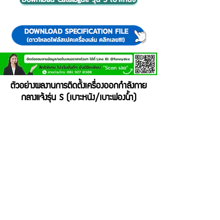
ตัวอย่างผลงานการติดตั้งเครื่องออกกำลังกาย
กลางแจ้งรุ่น S (เบาะหนัง/เบาะฟองน้ำ)