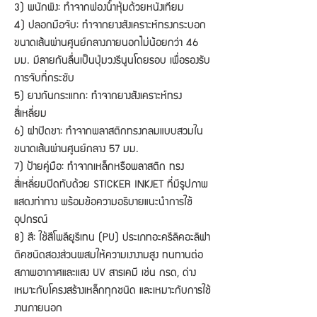
3) พนักพิง: ทำจากฟองน้ำหุ้มด้วยหนังเทียม
4) ปลอกมือจับ: ทำจากยางสังเคราะห์ทรงกระบอก
ขนาดเส้นผ่านศูนย์กลางภายนอกไม่น้อยกว่า 46
มม. มีลายกันลื่นเป็นปุ่มวงรีนูนโดยรอบ เพื่อรองรับ
การจับที่กระชับ
5) ยางกันกระแทก: ทำจากยางสังเคราะห์ทรง
สี่เหลี่ยม
6) ฝาปิดขา: ทำจากพลาสติกทรงกลมแบบสวมใน
ขนาดเส้นผ่านศูนย์กลาง 57 มม.
7) ป้ายคู่มือ: ทำจากเหล็กหรือพลาสติก ทรง
สี่เหลี่ยมปิดทับด้วย STICKER INKJET ที่มีรูปภาพ
แสดงท่าทาง พร้อมข้อความอธิบายแนะนำการใช้
อุปกรณ์
8) สี: ใช้สีโพลียูรีเทน (PU) ประเภทอะครีลิคอะลิฟา
ติคชนิดสองส่วนผสมให้ความเงางามสูง ทนทานต่อ
สภาพอากาศและแสง UV สารเคมี เช่น กรด, ด่าง
เหมาะกับโครงสร้างเหล็กทุกชนิด และเหมาะกับการใช้
งานภายนอก