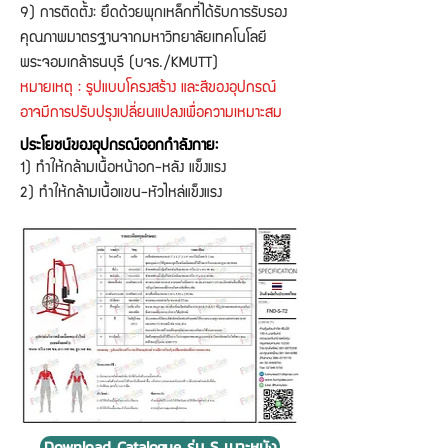
9) การติดตั้ง: ยึดด้วยพุกเหล็กที่ได้รับการรับรอง
คุณภาพมาตรฐานจากมหาวิทยาลัยเทคโนโลยี
พระจอมเกล้าธนบุรี (บจธ./KMUTT)
หมายเหตุ : รูปแบบโครงสร้าง และสีของอุปกรณ์
อาจมีการปรับปรุงเปลี่ยนแปลงเพื่อความเหมาะสม
ประโยชน์ของอุปกรณ์ออกกำลังกาย:
1) ทำให้กล้ามเนื้อหน้าอก-หลัง แข็งแรง
2) ทำให้กล้ามเนื้อแขน-หัวไหล่แข็งแรง
Download Catalogue รุ่น S เบาะหนัง