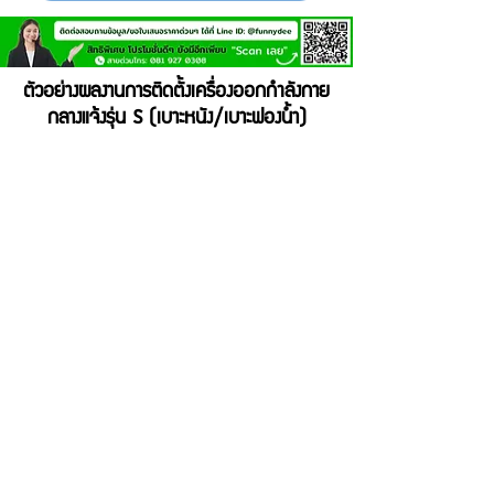
ตัวอย่างผลงานการติดตั้งเครื่องออกกำลังกาย
กลางแจ้งรุ่น S (เบาะหนัง/เบาะฟองน้ำ)