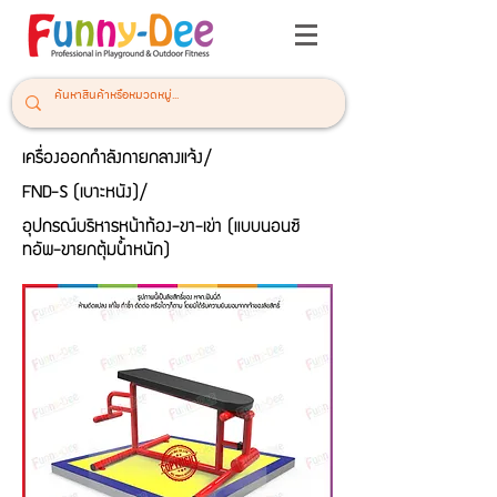
เครื่องออกกำลังกายกลางแจ้ง/
FND-S (เบาะหนัง)/
อุปกรณ์บริหารหน้าท้อง-ขา-เข่า (แบบนอนซิ
ทอัพ-ขายกตุ้มน้ำหนัก)