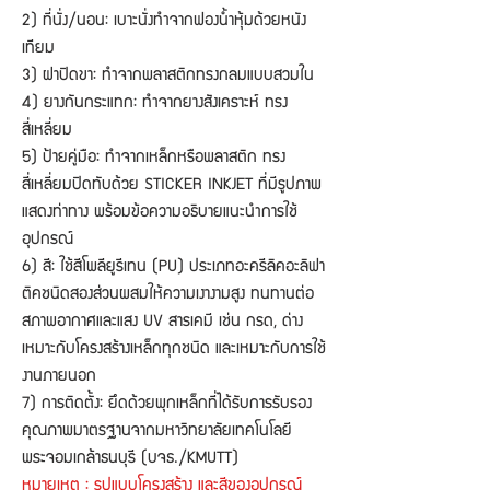
2) ที่นั่ง/นอน: เบาะนั่งทำจากฟองน้ำหุ้มด้วยหนัง
เทียม
3) ฝาปิดขา: ทำจากพลาสติกทรงกลมแบบสวมใน
4) ยางกันกระแทก: ทำจากยางสังเคราะห์ ทรง
สี่เหลี่ยม
5) ป้ายคู่มือ: ทำจากเหล็กหรือพลาสติก ทรง
สี่เหลี่ยมปิดทับด้วย STICKER INKJET ที่มีรูปภาพ
แสดงท่าทาง พร้อมข้อความอธิบายแนะนำการใช้
อุปกรณ์
6) สี: ใช้สีโพลียูรีเทน (PU) ประเภทอะครีลิคอะลิฟา
ติคชนิดสองส่วนผสมให้ความเงางามสูง ทนทานต่อ
สภาพอากาศและแสง UV สารเคมี เช่น กรด, ด่าง
เหมาะกับโครงสร้างเหล็กทุกชนิด และเหมาะกับการใช้
งานภายนอก
7) การติดตั้ง: ยึดด้วยพุกเหล็กที่ได้รับการรับรอง
คุณภาพมาตรฐานจากมหาวิทยาลัยเทคโนโลยี
พระจอมเกล้าธนบุรี (บจธ./KMUTT)
หมายเหตุ : รูปแบบโครงสร้าง และสีของอุปกรณ์