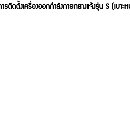
ารติดตั้งเครื่องออกกำลังกายกลางแจ้งรุ่น S (เบาะห