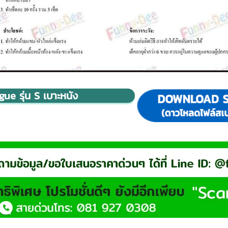
e รุ่น S เบาะหนัง