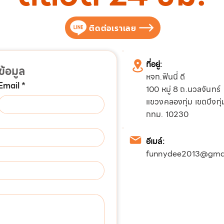
ติดต่อเราเลย
ที่อยู่:
้อมูล
หจก.ฟันนี่ ดี
Email
*
100 หมู่ 8 ถ.นวลจันทร์
แขวงคลองกุ่ม เขตบึงกุ่
กทม. 10230
อีเมล์:
funnydee2013@gma