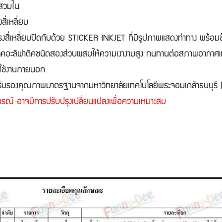
สวมใน
ี่เหลี่ยม
รงสี่เหลี่ยมปิดทับด้วย STICKER INKJET ที่มีรูปภาพแสดงท่าทาง พร้
รีลิคอะลิฟาติคชนิดสองส่วนผสมให้ความเงางามสูง ทนทานต่อสภาพอากาศแ
รใช้งานภายนอก
ับการรับรองคุณภาพมาตรฐานจากมหาวิทยาลัยเทคโนโลยีพระจอมเกล้าธนบุ
กรณ์ อาจมีการปรับปรุงเปลี่ยนแปลงเพื่อความเหมาะสม