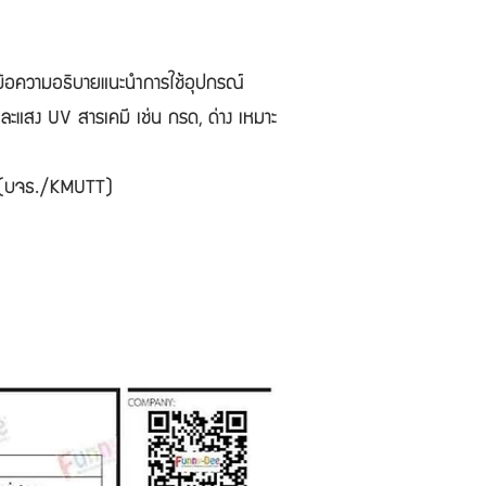
อมข้อความอธิบายแนะนำการใช้อุปกรณ์
ละแสง UV สารเคมี เช่น กรด, ด่าง เหมาะ
รี (บจธ./KMUTT)