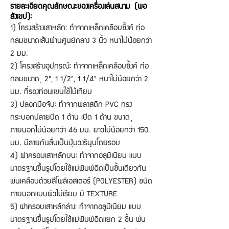
รายละเอียดคุณลักษณะของเครื่องเล่นสนาม (พอ
สังเขป):
1) โครงสร้างเสาหลัก: ทำจากเหล็กเคลือบซิ้งค์ ท่อ
กลมขนาดเส้นผ่านศูนย์กลาง 3 นิ้ว หนาไม่น้อยกว่า
2 มม.
2) โครงสร้างอุปกรณ์: ทำจากเหล็กเคลือบซิ้งค์ ท่อ
กลมขนาด Ø 2", 1 1/2", 1 1/4" หนาไม่น้อยกว่า 2
มม. ที่รองท่อนแขนใช้ไม้เทียม
3) ปลอกมือจับ: ทำจากพลาสติก PVC ทรง
กระบอกปลายปิด 1 ด้าน เปิด 1 ด้าน ขนาด Ø
ภายนอกไม่น้อยกว่า 46 มม. ยาวไม่น้อยกว่า 150
มม. มีลายกันลื่นเป็นปุ่มวงรีนูนโดยรอบ
4) ฝาครอบเสาหลักบน: ทำจากอลูมีเนียม แบบ
มาตรฐานขึ้นรูปโดยใช้แม่พิมพ์ฉีดเป็นชิ้นเดียวกัน
พ่นเคลือบด้วยสีโพลิเอสเตอร์ (POLYESTER) ชนิด
ภายนอกแบบผิวไม่เรียบ มี TEXTURE
5) ฝาครอบเสาหลักล่าง: ทำจากอลูมีเนียม แบบ
มาตรฐานขึ้นรูปโดยใช้แม่พิมพ์ฉีดแยก 2 ชิ้น พ่น