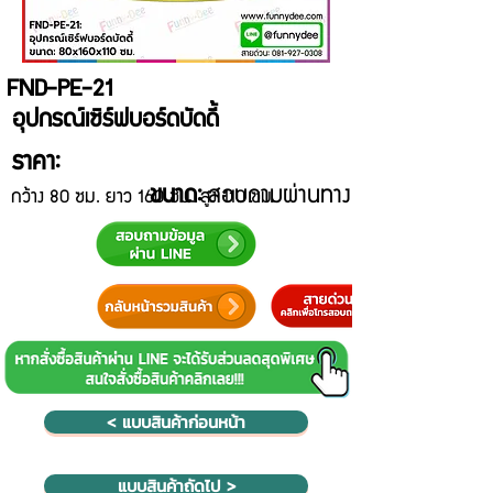
FND-PE-21
อุปกรณ์เซิร์ฟบอร์ดบัดดี้
ราคา:
ขนาด:
สอบถามผ่านทาง Line@
กว้าง 80 ซม. ยาว 160 ซม. สูง 110 ซม.
< แบบสินค้าก่อนหน้า
แบบสินค้าถัดไป >