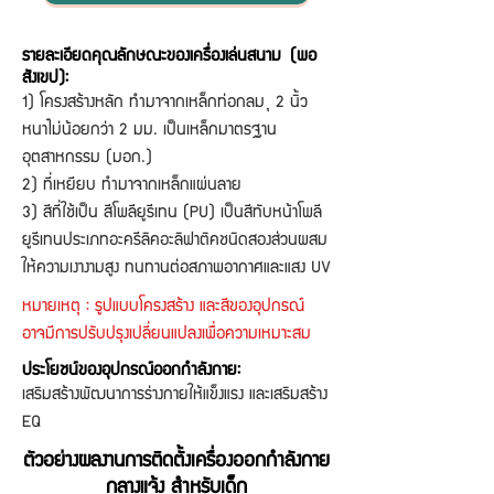
รายละเอียดคุณลักษณะของเครื่องเล่นสนาม (พอ
สังเขป):
1) โครงสร้างหลัก ทำมาจากเหล็กท่อกลม Ø 2 นิ้ว
หนาไม่น้อยกว่า 2 มม. เป็นเหล็กมาตรฐาน
อุตสาหกรรม (มอก.)
2) ที่เหยียบ ทำมาจากเหล็กแผ่นลาย
3) สีที่ใช้เป็น สีโพลียูรีเทน (PU) เป็นสีทับหน้าโพลี
ยูรีเทนประเภทอะครีลิคอะลิฟาติคชนิดสองส่วนผสม
ให้ความเงางามสูง ทนทานต่อสภาพอากาศและแสง UV
หมายเหตุ : รูปแบบโครงสร้าง และสีของอุปกรณ์
อาจมีการปรับปรุงเปลี่ยนแปลงเพื่อความเหมาะสม
ประโยชน์ของอุปกรณ์ออกกำลังกาย:
เสริมสร้างพัฒนาการร่างกายให้แข็งแรง และเสริมสร้าง
EQ
ตัวอย่างผลงานการติดตั้งเครื่องออกกำลังกาย
กลางแจ้ง สำหรับเด็ก