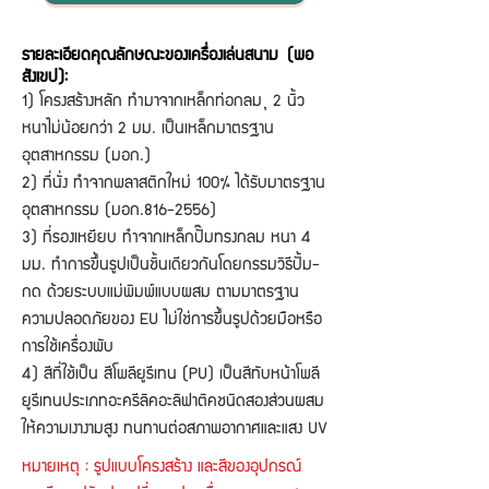
รายละเอียดคุณลักษณะของเครื่องเล่นสนาม (พอ
สังเขป):
1) โครงสร้างหลัก ทำมาจากเหล็กท่อกลม Ø 2 นิ้ว
หนาไม่น้อยกว่า 2 มม. เป็นเหล็กมาตรฐาน
อุตสาหกรรม (มอก.)
2) ที่นั่ง ทำจากพลาสติกใหม่ 100% ได้รับมาตรฐาน
อุตสาหกรรม (มอก.816-2556)
3) ที่รองเหยียบ ทำจากเหล็กปั๊มทรงกลม หนา 4
มม. ทำการขึ้นรูปเป็นชิ้นเดียวกันโดยกรรมวิธีปั้ม-
กด ด้วยระบบแม่พิมพ์แบบผสม ตามมาตรฐาน
ความปลอดภัยของ EU ไม่ใช่การขึ้นรูปด้วยมือหรือ
การใช้เครื่องพับ
4) สีที่ใช้เป็น สีโพลียูรีเทน (PU) เป็นสีทับหน้าโพลี
ยูรีเทนประเภทอะครีลิคอะลิฟาติคชนิดสองส่วนผสม
ให้ความเงางามสูง ทนทานต่อสภาพอากาศและแสง UV
หมายเหตุ : รูปแบบโครงสร้าง และสีของอุปกรณ์