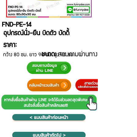
FND-PE-14
อุปกรณ์นั่ง-ยืน บิดตัว บัดดี้
ราคา:
ขนาด:
สอบถามผ่านทาง Line@
กว้าง 80 ซม. ยาว 90 ซม. สูง 90 ซม.
< แบบสินค้าก่อนหน้า
แบบสินค้าถัดไป >