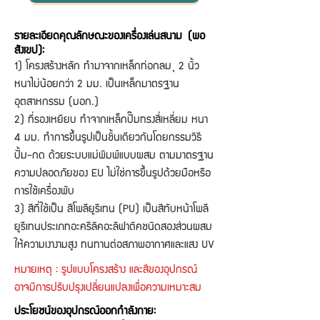
รายละเอียดคุณลักษณะของเครื่องเล่นสนาม (พอ
สังเขป):
1) โครงสร้างหลัก ทำมาจากเหล็กท่อกลม Ø 2 นิ้ว
หนาไม่น้อยกว่า 2 มม. เป็นเหล็กมาตรฐาน
อุตสาหกรรม (มอก.)
2) ที่รองเหยียบ ทำจากเหล็กปั๊มทรงสี่เหลี่ยม หนา
4 มม. ทำการขึ้นรูปเป็นชิ้นเดียวกันโดยกรรมวิธี
ปั้ม-กด ด้วยระบบแม่พิมพ์แบบผสม ตามมาตรฐาน
ความปลอดภัยของ EU ไม่ใช่การขึ้นรูปด้วยมือหรือ
การใช้เครื่องพับ
3) สีที่ใช้เป็น สีโพลียูรีเทน (PU) เป็นสีทับหน้าโพลี
ยูรีเทนประเภทอะครีลิคอะลิฟาติคชนิดสองส่วนผสม
ให้ความเงางามสูง ทนทานต่อสภาพอากาศและแสง UV
หมายเหตุ : รูปแบบโครงสร้าง และสีของอุปกรณ์
อาจมีการปรับปรุงเปลี่ยนแปลงเพื่อความเหมาะสม
ประโยชน์ของอุปกรณ์ออกกำลังกาย: