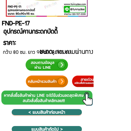
FND-PE-17
อุปกรณ์คานกระดกบัดดี้
ราคา:
ขนาด:
สอบถามผ่านทาง Line@
กว้าง 80 ซม. ยาว 90 ซม. สูง 115 ซม.
< แบบสินค้าก่อนหน้า
แบบสินค้าถัดไป >