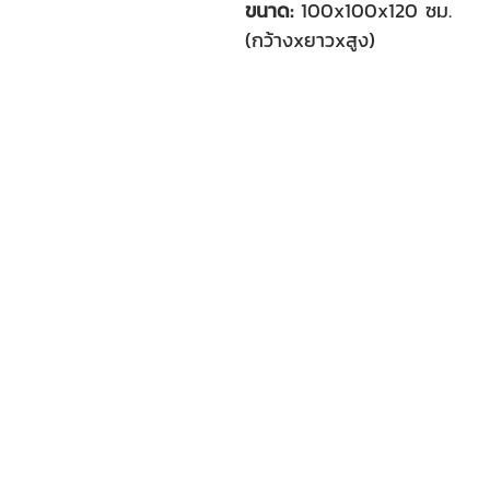
ขนาด:
 100x100x120 ซม.
(กว้างxยาวxสูง)