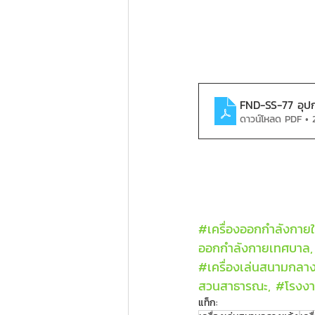
FND-SS-77 อุปก
ดาวน์โหลด PDF •
#เคร
ื่องออกกำลังกายใ
ออกกำลังกายเทศบาล,
#เคร
ื่องเล่นสนามกลาง
สวนสาธารณะ, 
#โรงง
แท็ก: