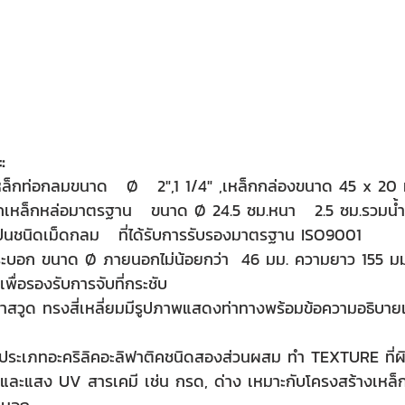
:
ล็กท่อกลมขนาด   Ø   2",1 1/4" ,เหล็กกล่องขนาด 45 x 20 
นักเหล็กหล่อมาตรฐาน   ขนาด Ø 24.5 ซม.หนา   2.5 ซม.รวมน้
กปืนชนิดเม็ดกลม   ที่ได้รับการรับรองมาตรฐาน ISO9001
ะบอก ขนาด Ø ภายนอกไม่น้อยกว่า  46 มม. ความยาว 155 มม. 
เพื่อรองรับการจับที่กระชับ
สวูด ทรงสี่เหลี่ยมมีรูปภาพแสดงท่าทางพร้อมข้อความอธิบาย
 ประเภทอะคริลิคอะลิฟาติคชนิดสองส่วนผสม ทำ TEXTURE ที่ผิ
ะแสง UV สารเคมี เช่น กรด, ด่าง เหมาะกับโครงสร้างเหล็ก