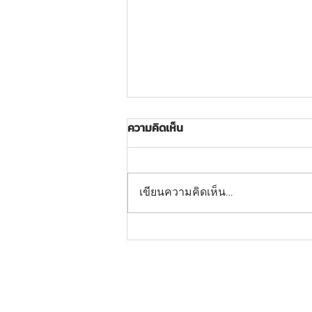
ความคิดเห็น
เขียนความคิดเห็น…
FND-SS-01: อุปกรณ์บริหาร
แขน-หน้าอก-หัวไหล่ (แบบถ่าง-
หุบยกตุ้มน้ำหนัก)