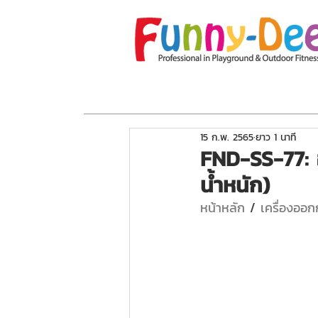
หน้าแรก
เกี่ยวกับเรา
โปรโมชั่น
อุปกร
15 ก.พ. 2565
ยาว 1 นาที
FND-SS-77: 
น้ำหนัก)
หน้าหลัก
 / 
เครื่องออ