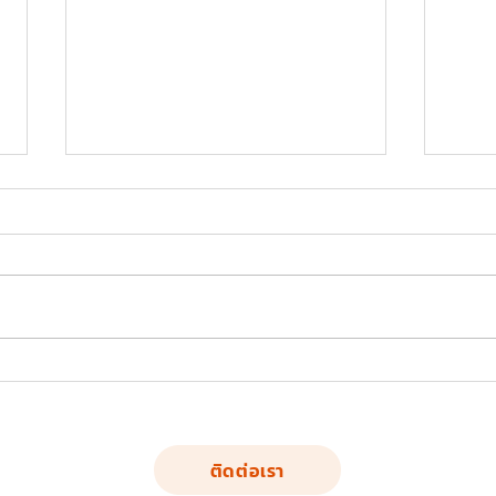
FND-SS-02: อุปกรณ์บริหาร
FND-
แขน-หน้าอก-หัวไหล่ (แบบดึงยก
สะโพ
ตุ้มน้ำหนัก)
สลับเ
ติดต่อเรา