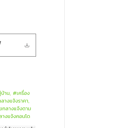
f
่บ้าน, 
#เคร
ื่อง
กลางแจ้งราคา, 
ายกลางแจ้งตาม
กลางแจ้งคอนโด