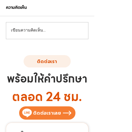
ความคิดเห็น
FND-LS-02: อุปกรณ์บริหาร
FND-LS-01: อุปกร
เขียนความคิดเห็น…
แขน-หัวไหล่-หน้าอก (แบบ
แขน-หัวไหล่-หน้า
ดันยกตัว)
ถ่าง-หุบยกตัว)
ติดต่อเรา
พร้อมให้คำปรึกษา
ตลอด 24 ชม.
ติดต่อเราเลย