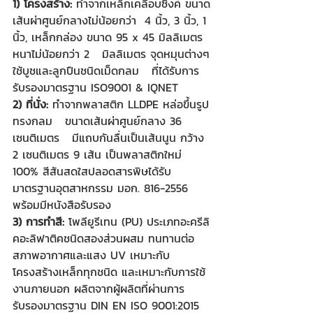
1) โครงสร้าง: 
ทำจากเหล็กเคลือบซิงค์ ขนาด
เส้นผ่าศูนย์กลางไม่น้อยกว่า  4 นิ้ว, 3 นิ้ว, 1 
นิ้ว, เหล็กกล่อง ขนาด 95 x 45 มิลลิเมตร 
หนาไม่น้อยกว่า 2   มิลลิเมตร จุดหมุนต่างๆ
ใช้บูชและลูกปืนชนิดเม็ดกลม   ที่ได้รับการ
รับรองมาตรฐาน ISO9001 & IQNET 
2) ที่นั่ง:
 ทำจากพลาสติก LLDPE
 หล่อขึ้นรูป
ทรงกลม   ขนาดเส้นผ่าศูนย์กลาง 36 
เซนติเมตร   มีแถบกันลื่นเป็นเส้นนูน กว้าง 
2 เซนติเมตร 9 เส้น เป็นพลาสติกใหม่   
100% สีสันสดใสปลอดสารพิษได้รับ
มาตรฐานอุตสาหกรรม มอก. 816-2556   
พร้อมมีหนังสือรับรอง
3) การทำสี: 
โพลียูรีเทน (PU) ประเภทอะครีลิ
คอะลิฟาติคชนิดสองส่วนผสม ทนทานต่อ
สภาพอากาศและแสง UV เหมาะกับ
โครงสร้างเหล็กทุกชนิด และเหมาะกับการใช้
งานภายนอก ผลิตจากผู้ผลิตที่ผ่านการ
รับรองมาตรฐาน DIN EN ISO 9001:2015 