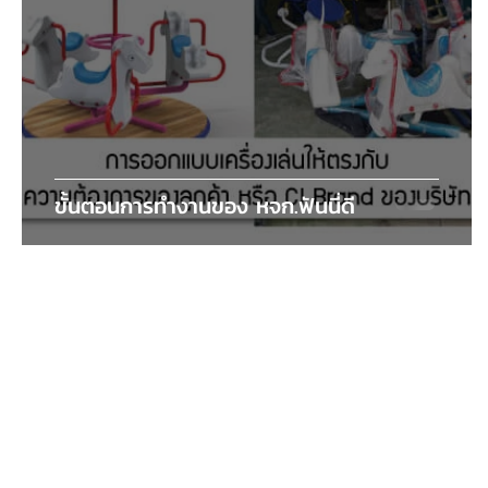
ขั้นตอนการทำงานของ หจก.ฟันนี่ดี