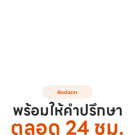
ติดต่อเรา
พร้อมให้คำปรึกษา
ตลอด 24 ชม.