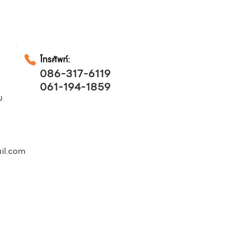
โทรศัพท์:
086-317-6119
061-194-1859
ม
il.com