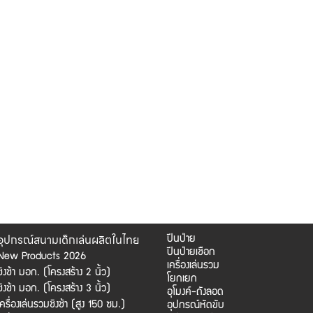
อุปกรณ์สนามเด็กเล่นผลิตในไทย
ปีนป่าย
ปีนป่ายเชือก
New Products 2026
เครื่องเล่นรวม
ชิงช้า มอก. (โครงสร้าง 2 นิ้ว)
โยกเยก
ชิงช้า มอก. (โครงสร้าง 3 นิ้ว)
อุโมงค์-ถังลอด
​เครื่องเล่นรวมชิงช้า (สูง 150 ซม.)
อุปกรณ์หัดขับ