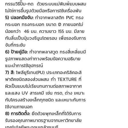
กรรมวิธีปั๊ม-กด ด้วยระบบแม่พิมพ์แบบผสม
ไม่ใช่การขึ้นรูปด้วยมือหรือการใช้เครื่องพับ 
5) ปลอกมือจับ:
 ทำจากพลาสติก PVC ทรง
กระบอก ทรงกระบอก ขนาด Ø ภายนอกไม่
น้อยกว่า  46 มม. ความยาว 155 มม. มีลาย
กันลื่นเป็นปุ่มวงรีนูนโดยรอบ เพื่อรองรับการ
จับที่กระชับ
6) ป้ายคู่มือ: 
ทำจากพลาสวูด ทรงสี่เหลี่ยมมี
รูปภาพแสดงท่าทางพร้อมข้อความอธิบาย
แนะนำการใช้อุปกรณ์
7) สี: 
โพลียูรีเทน(PU) ประเภทอะคริลิคอะลิ
ฟาติคชนิดสองส่วนผสม ทำ TEXTURE ที่
ผิวเป็นแบบไม่เรียบทนทานต่อสภาพอากาศ
และแสง UV สารเคมี เช่น กรด, ด่าง เหมาะ
กับโครงสร้างเหล็กทุกชนิด และเหมาะกับการ
ใช้งานภายนอก
8) การติดตั้ง:
 ยึดด้วยพุกเหล็กที่ได้รับการ
รับรองคุณภาพมาตรฐานจากมหาวิทยาลัย
เทคโนโลยีพระจอมเกล้าธนบุรี 