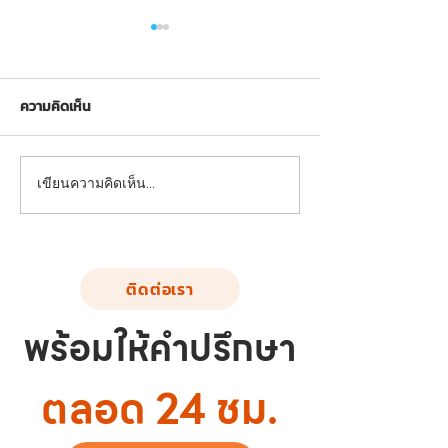
ความคิดเห็น
FND-SS-02: อุปกรณ์บริหาร
FND-SS-03: อุปก
เขียนความคิดเห็น…
แขน-หน้าอก-หัวไหล่ (แบบดึง
ขา-สะโพก-หัวไหล
ยกตุ้มน้ำหนัก)
เดินสลับเท้า)
ติดต่อเรา
พร้อมให้คำปรึกษา
ตลอด 24 ชม.