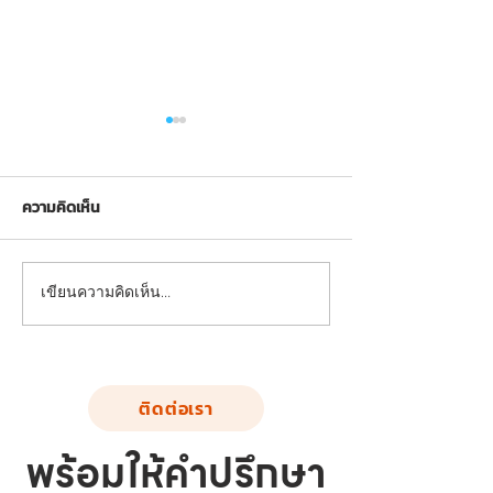
ความคิดเห็น
FND-SS-02: อุปกรณ์บริหาร
FND-SS-03: อุปก
เขียนความคิดเห็น…
แขน-หน้าอก-หัวไหล่ (แบบดึง
ขา-สะโพก-หัวไหล
ยกตุ้มน้ำหนัก)
เดินสลับเท้า)
ติดต่อเรา
พร้อมให้คำปรึกษา