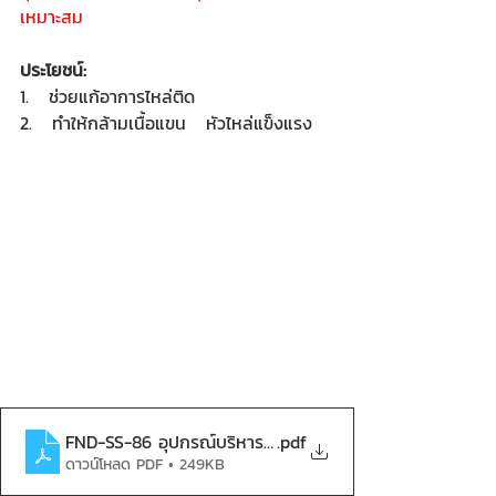
เหมาะสม
ประโยชน์:
1.   ช่วยแก้อาการไหล่ติด
2.   ทำให้กล้ามเนื้อแขน   หัวไหล่แข็งแรง
FND-SS-86 อุปกรณ์บริหารแขน-หัวไหล่ (แบบดึงสลับ 2 ด้
.pdf
ดาวน์โหลด PDF • 249KB