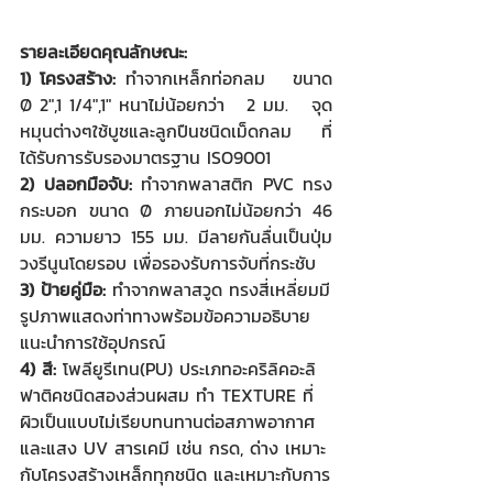
รายละเอียดคุณลักษณะ:
1) โครงสร้าง: 
ทำจากเหล็กท่อกลม   ขนาด 
Ø 2",1 1/4",1" หนาไม่น้อยกว่า   2 มม.   จุด
หมุนต่างๆใช้บูชและลูกปืนชนิดเม็ดกลม   ที่
ได้รับการรับรองมาตรฐาน ISO9001
2) ปลอกมือจับ:
 ทำจากพลาสติก PVC ทรง
กระบอก ขนาด Ø ภายนอกไม่น้อยกว่า 46 
มม. ความยาว 155 มม. มีลายกันลื่นเป็นปุ่ม
วงรีนูนโดยรอบ เพื่อรองรับการจับที่กระชับ
3) ป้ายคู่มือ: 
ทำจากพลาสวูด ทรงสี่เหลี่ยมมี
รูปภาพแสดงท่าทางพร้อมข้อความอธิบาย
แนะนำการใช้อุปกรณ์
4) สี: 
โพลียูรีเทน(PU) ประเภทอะคริลิคอะลิ
ฟาติคชนิดสองส่วนผสม ทำ TEXTURE ที่
ผิวเป็นแบบไม่เรียบทนทานต่อสภาพอากาศ
และแสง UV สารเคมี เช่น กรด, ด่าง เหมาะ
กับโครงสร้างเหล็กทุกชนิด และเหมาะกับการ