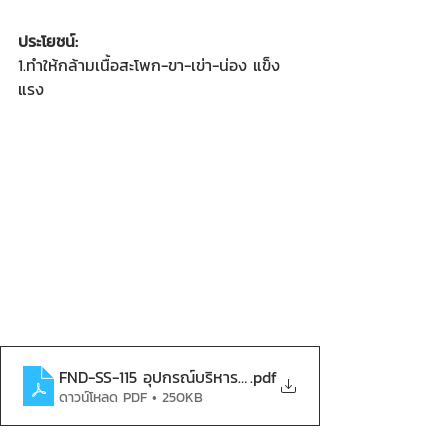
ประโยชน์:
1.ทำให้กล้ามเนื้อสะโพก-ขา-เข่า-น่อง แข็ง
แรง
FND-SS-115 อุปกรณ์บริหารขา-เข่า-น่อง(แบบขาดันยกตัว 4 
.pdf
ดาวน์โหลด PDF • 250KB