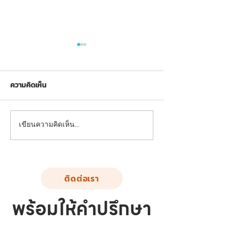
ความคิดเห็น
FND-SS-02: อุปกรณ์บริหาร
FND-SS-03: อุปก
เขียนความคิดเห็น…
แขน-หน้าอก-หัวไหล่ (แบบดึง
ขา-สะโพก-หัวไหล
ยกตุ้มน้ำหนัก)
เดินสลับเท้า)
ติดต่อเรา
พร้อมให้คำปรึกษา