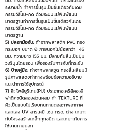
มม. ทรงสี่เหลี่ยมมีขอบกันเท้าตกและมีร่อง
ระบายน้ำ ทำการขึ้นรูปเป็นชิ้นเดียวกันโดย
กรรมวิธีปั๊ม-กด ด้วยระบบแม่พิมพ์แบบ
มาตรฐานทำการขึ้นรูปเป็นชิ้นเดียวกันโดย
กรรมวิธีปั๊ม-กด ด้วยระบบแม่พิมพ์แบบ
มาตรฐาน
5) ปลอกมือจับ:
 ทำจากพลาสติก PVC ทรง
กระบอก ขนาด Ø ภายนอกไม่น้อยกว่า  46 
มม. ความยาว 155 มม. มีลายกันลื่นเป็นปุ่ม
วงรีนูนโดยรอบ เพื่อรองรับการจับที่กระชับ
6) ป้ายคู่มือ: 
ทำจากพลาสวูด ทรงสี่เหลี่ยมมี
รูปภาพแสดงท่าทางพร้อมข้อความอธิบาย
แนะนำการใช้อุปกรณ์
7) สี: 
โพลียูรีเทน(PU) ประเภทอะคริลิคอะลิ
ฟาติคชนิดสองส่วนผสม ทำ TEXTURE ที่
ผิวเป็นแบบไม่เรียบทนทานต่อสภาพอากาศ
และแสง UV สารเคมี เช่น กรด, ด่าง เหมาะ
กับโครงสร้างเหล็กทุกชนิด และเหมาะกับการ
ใช้งานภายนอก