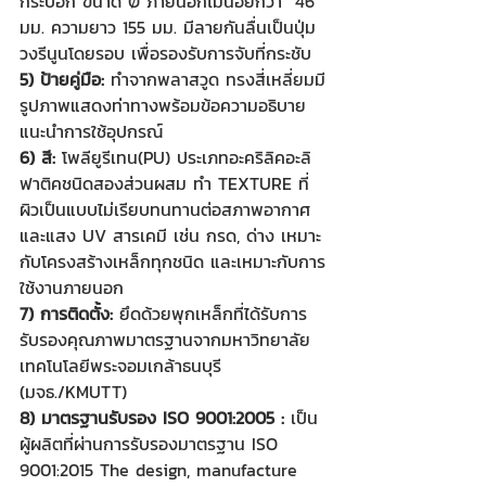
กระบอก ขนาด Ø ภายนอกไม่น้อยกว่า  46 
มม. ความยาว 155 มม. มีลายกันลื่นเป็นปุ่ม
วงรีนูนโดยรอบ เพื่อรองรับการจับที่กระชับ
5) ป้ายคู่มือ: 
ทำจากพลาสวูด ทรงสี่เหลี่ยมมี
รูปภาพแสดงท่าทางพร้อมข้อความอธิบาย
แนะนำการใช้อุปกรณ์
6) สี: 
โพลียูรีเทน(PU) ประเภทอะคริลิคอะลิ
ฟาติคชนิดสองส่วนผสม ทำ TEXTURE ที่
ผิวเป็นแบบไม่เรียบทนทานต่อสภาพอากาศ
และแสง UV สารเคมี เช่น กรด, ด่าง เหมาะ
กับโครงสร้างเหล็กทุกชนิด และเหมาะกับการ
ใช้งานภายนอก
7) การติดตั้ง:
 ยึดด้วยพุกเหล็กที่ได้รับการ
รับรองคุณภาพมาตรฐานจากมหาวิทยาลัย
เทคโนโลยีพระจอมเกล้าธนบุรี 
(มจธ./KMUTT)
8) มาตรฐานรับรอง ISO 9001:2005 :
 เป็น
ผู้ผลิตที่ผ่านการรับรองมาตรฐาน ISO 
9001:2015 The design, manufacture 