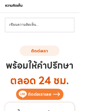
ความคิดเห็น
FND-SS-02: อุปกรณ์บริหาร
FND-SS-03: อุปก
เขียนความคิดเห็น…
แขน-หน้าอก-หัวไหล่ (แบบดึง
ขา-สะโพก-หัวไหล
ยกตุ้มน้ำหนัก)
เดินสลับเท้า)
ติดต่อเรา
พร้อมให้คำปรึกษา
ตลอด 24 ชม.
ติดต่อเราเลย