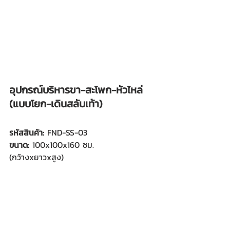
อุปกรณ์บริหารขา-สะโพก-หัวไหล่ 
(แบบโยก-เดินสลับเท้า)
รหัสสินค้า: 
FND-SS-03
ขนาด:
 100x100x160 ซม.
(กว้างxยาวxสูง)