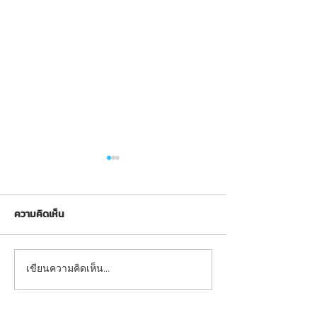
ความคิดเห็น
FND-SS-02: อุปกรณ์บริหาร
FND-SS-04: อุปก
เขียนความคิดเห็น…
แขน-หน้าอก-หัวไหล่ (แบบดึง
ข้อเข่า-ขา (แบบจ
ยกตุ้มน้ำหนัก)
เหล็กนั่งตรง)