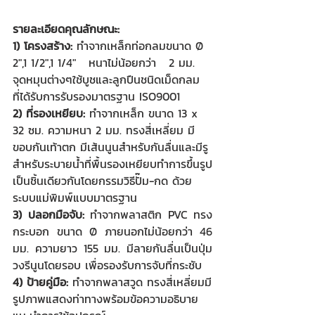
รายละเอียดคุณลักษณะ:
1) โครงสร้าง: 
ทำจากเหล็กท่อกลมขนาด Ø 
2",1 1/2",1 1/4"   หนาไม่น้อยกว่า   2 มม.
จุดหมุนต่างๆใช้บูชและลูกปืนชนิดเม็ดกลม   
ที่ได้รับการรับรองมาตรฐาน ISO9001
2) ที่รองเหยียบ:
 ทำจากเหล็ก ขนาด 13 x 
32 ซม. ความหนา 2 มม. ทรงสี่เหลี่ยม มี
ขอบกันเท้าตก มีเส้นนูนสำหรับกันลื่นและมีรู
สำหรับระบายน้ำที่พื้นรองเหยียบทำการขึ้นรูป
เป็นชิ้นเดียวกันโดยกรรมวิธีปั๊ม-กด ด้วย
ระบบแม่พิมพ์แบบมาตรฐาน
3) ปลอกมือจับ:
 ทำจากพลาสติก PVC ทรง
กระบอก ขนาด Ø ภายนอกไม่น้อยกว่า 46 
มม. ความยาว 155 มม. มีลายกันลื่นเป็นปุ่ม
วงรีนูนโดยรอบ เพื่อรองรับการจับที่กระชับ
4) ป้ายคู่มือ: 
ทำจากพลาสวูด ทรงสี่เหลี่ยมมี
รูปภาพแสดงท่าทางพร้อมข้อความอธิบาย