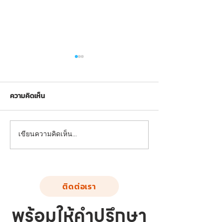
ความคิดเห็น
FND-LS-02: อุปกรณ์บริหาร
FND-LS-01: อุปกร
เขียนความคิดเห็น…
แขน-หัวไหล่-หน้าอก (แบบ
แขน-หัวไหล่-หน้า
ดันยกตัว)
ถ่าง-หุบยกตัว)
ติดต่อเรา
พร้อมให้คำปรึกษา