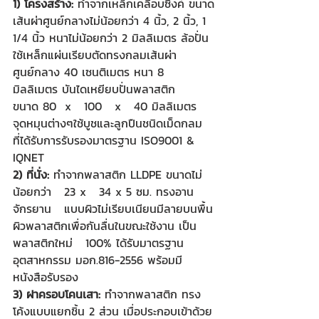
1) โครงสร้าง: 
ทำจากเหล็กเคลือบซิงค์ 
ขนาด
เส้นผ่าศูนย์กลางไม่น้อยกว่า 4 นิ้ว, 2 นิ้ว, 1 
1/4 นิ้ว หนาไม่น้อยกว่า 2 มิลลิเมตร ล้อปั่น
ใช้เหล็กแผ่นเรียบตัดทรงกลมเส้นผ่า
ศูนย์กลาง 40 เซนติเมตร หนา 8 
มิลลิเมตร 
บันไดเหยียบปั่นพลาสติก   
ขนาด 80  x   100   x   40 มิลลิเมตร
จุดหมุนต่างๆใช้บูชและลูกปืนชนิดเม็ดกลม   
ที่ได้รับการรับรองมาตรฐาน ISO9001 & 
IQNET
2) ที่นั่ง: 
ทำจากพลาสติก LLDPE ขนาดไม่
น้อยกว่า   23 x   34 x 5 ซม. ทรงอาน
จักรยาน   แบบผิวไม่เรียบเนียนมีลายบนพื้น
ผิวพลาสติกเพื่อกันลื่นในขณะใช้งาน เป็น
พลาสติกใหม่   100% ได้รับมาตรฐาน
อุตสาหกรรม มอก.816-2556 พร้อมมี
หนังสือรับรอง
3) ฝาครอบโคนเสา: 
ทำจากพลาสติก ทรง
โค้งแบบแยกชิ้น 2 ส่วน เมื่อประกอบเข้าด้วย