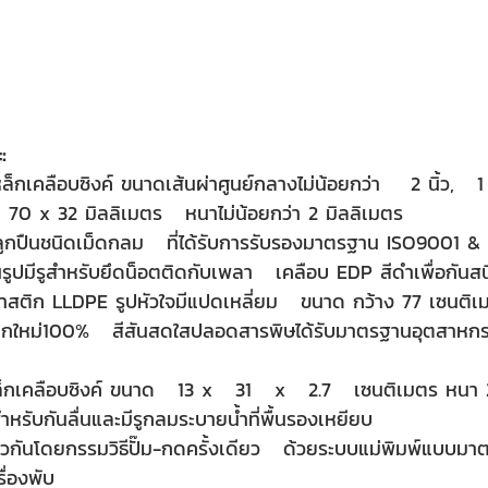
:
ล็กเคลือบซิงค์ 
ขนาดเส้นผ่าศูนย์กลางไม่น้อยกว่า    2 นิ้ว,   1 
ด 70 x 32 มิลลิเมตร   หนาไม่น้อยกว่า 2 มิลลิเมตร
ะลูกปืนชนิดเม็ดกลม   ที่ได้รับการรับรองมาตรฐาน ISO9001 &
ึ้นรูปมีรูสำหรับยึดน็อตติดกับเพลา   เคลือบ EDP สีดำเพื่อกันส
สติก LLDPE รูปหัวใจมีแปดเหลี่ยม   ขนาด กว้าง 77 เซนติเ
ิกใหม่100%   สีสันสดใสปลอดสารพิษได้รับมาตรฐานอุตสาหก
กเคลือบซิงค์ ขนาด   13 x   31   x   2.7   เซนติเมตร หนา 2
ำหรับกันลื่นและมีรูกลมระบายน้ำที่พื้นรองเหยียบ 
ียวกันโดยกรรมวิธีปั๊ม-กดครั้งเดียว   ด้วยระบบแม่พิมพ์แบบมาต
ื่องพับ 