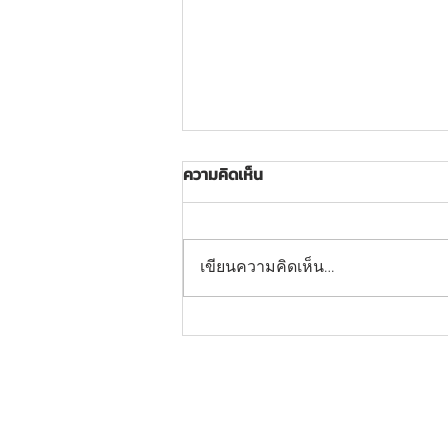
ความคิดเห็น
เขียนความคิดเห็น…
FND-LS-03: อุปกรณ์บริหาร
แขน-หัวไหล่-หน้าอก (แบบดันยก
ตัวเดี่ยว)