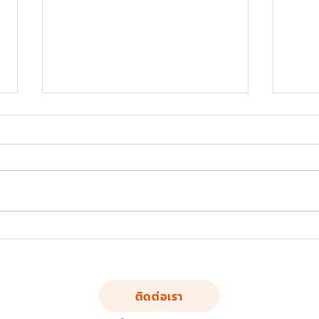
FND-LS-02: อุปกรณ์บริหาร
FND-
แขน-หัวไหล่-หน้าอก (แบบดันยก
แขน-
ตัว)
หุบยก
ติดต่อเรา