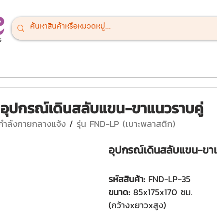
ณ์สนามเด็กเล่น
เครื่องออกกำลังกายกลางแจ้ง
เครื่องเล่นสำหรั
อุปกรณ์เดินสลับแขน-ขาแนวราบคู่
กกำลังกายกลางแจ้ง 
/ 
รุ่น FND-LP (เบาะพลาสติก)
อุปกรณ์เดินสลับแขน-ขาแ
รหัสสินค้า: 
FND-LP-35
ขนาด:
 85x175x170 ซม.
(กว้างxยาวxสูง)