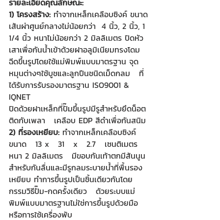
รายละเอียดคุณลักษณะ:
1) โครงสร้าง: 
ทำจากเหล็กเคลือบซิงค์ 
ขนาด
เส้นผ่าศูนย์กลางไม่น้อยกว่า  4 นิ้ว, 2 นิ้ว, 1 
1/4 นิ้ว หนาไม่น้อยกว่า 2 มิลลิเมตร ปิดหัว
เสาเพื่อกันน้ำเข้าด้วยฝาอลูมิเนียมทรงโดม
ฉีดขึ้นรูปโดยใช้แม่พิมพ์แบบมาตรฐาน จุด
หมุนต่างๆใช้บูชและลูกปืนชนิดเม็ดกลม   ที่
ได้รับการรับรองมาตรฐาน ISO9001 & 
IQNET 
ปิดด้วยฝาเหล็กที่ปั๊มขึ้นรูปมีรูสำหรับยึดน็อต
ติดกับเพลา   เคลือบ EDP สีดำเพื่อกันสนิม
2) ที่รองเหยียบ:
 ทำจากเหล็กเคลือบซิงค์ 
ขนาด   13 x   31   x   2.7   เซนติเมตร
หนา 2 มิลลิเมตร   มีขอบกันเท้าตกมีสันนูน
สำหรับกันลื่นและมีรูกลมระบายน้ำที่พื้นรอง
เหยียบ ทำการขึ้นรูปเป็นชิ้นเดียวกันโดย
กรรมวิธีปั๊ม-กดครั้งเดียว   ด้วยระบบแม่
พิมพ์แบบมาตรฐานไม่ใช่การขึ้นรูปด้วยมือ
หรือการใช้เครื่องพับ 