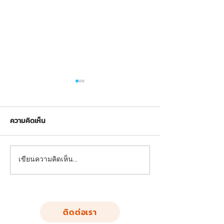
ความคิดเห็น
FND-LS-02: อุปกรณ์บริหาร
FND-LS-01: อุปกร
เขียนความคิดเห็น…
แขน-หัวไหล่-หน้าอก (แบบ
แขน-หัวไหล่-หน้า
ดันยกตัว)
ถ่าง-หุบยกตัว)
ติดต่อเรา