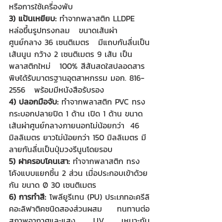
หรือการใช้เครื่องพับ 
3) แป้นเหยียบ: 
ทำจากพลาสติก LLDPE 
หล่อขึ้นรูปทรงกลม   ขนาดเส้นผ่า
ศูนย์กลาง 36 เซนติเมตร   มีแถบกันลื่นเป็น
เส้นนูน กว้าง 2 เซนติเมตร 9 เส้น เป็น
พลาสติกใหม่   100% สีสันสดใสปลอดสาร
พิษได้รับมาตรฐานอุตสาหกรรม มอก. 816-
2556   พร้อมมีหนังสือรับรอง
4) ปลอกมือจับ:
 ทำจากพลาสติก PVC ทรง
กระบอกปลายปิด 1 ด้าน เปิด 1 ด้าน ขนาด
เส้นผ่าศูนย์กลางภายนอกไม่น้อยกว่า  46 
มิลลิเมตร ยาวไม่น้อยกว่า 150 มิลลิเมตร มี
ลายกันลื่นเป็นปุ่มวงรีนูนโดยรอบ
5) ฝาครอบโคนเสา:
 ทำจากพลาสติก ทรง
โค้งแบบแยกชิ้น 2 ส่วน เมื่อประกอบเข้าด้วย
กัน ขนาด Ø 30 เซนติเมตร 
6) การทำสี: 
โพลียูรีเทน (PU) ประเภทอะครีลิ
คอะลิฟาติคชนิดสองส่วนผสม   ทนทานต่อ
สภาพอากาศและแสง UV เหมาะกับ