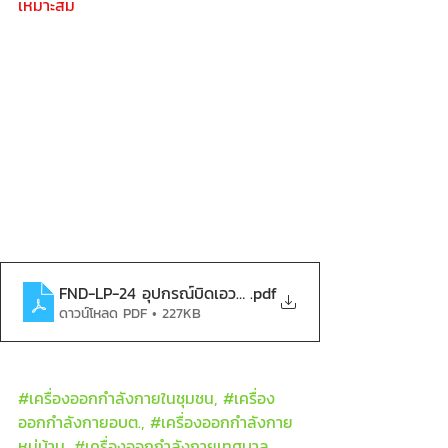
เหมาะสม
FND-LP-24 อุปกรณ์บิดเอวและย่ำเท้าสลับ-compressed
.pdf
ดาวน์โหลด PDF • 227KB
#เคร
ื่องออกกำลังกายในชุมชน, 
#เคร
ื่อง
ออกกำลังกายอบต., 
#เคร
ื่องออกกำลังกาย
หมู่บ้าน, 
#เคร
ื่องออกกำลังกายเทศบาล, 