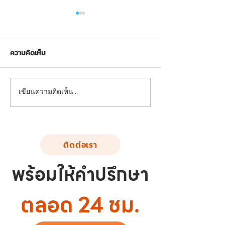
ความคิดเห็น
FND-LS-02: อุปกรณ์บริหาร
FND-LS-01: อุปกร
เขียนความคิดเห็น…
แขน-หัวไหล่-หน้าอก (แบบ
แขน-หัวไหล่-หน้า
ดันยกตัว)
ถ่าง-หุบยกตัว)
ติดต่อเรา
พร้อมให้คำปรึกษา
ตลอด 24 ชม.