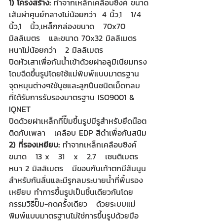
1) โครงสร้าง: 
ทำจากเหล็กเคลือบซิงค์ 
ขนาด
เส้นผ่าศูนย์กลางไม่น้อยกว่า  4 นิ้ว,1   1/4 
นิ้ว,1   นิ้ว,เหล็กกล่องขนาด   70x70   
มิลลิเมตร   และขนาด 70x32 มิลลิเมตร   
หนาไม่น้อยกว่า   2 มิลลิเมตร
ปิดหัวเสาเพื่อกันน้ำเข้าด้วยฝาอลูมิเนียมทรง
โดมฉีดขึ้นรูปโดยใช้แม่พิมพ์แบบมาตรฐาน
จุดหมุนต่างๆใช้บูชและลูกปืนชนิดเม็ดกลม   
ที่ได้รับการรับรองมาตรฐาน ISO9001 & 
IQNET
ปิดด้วยฝาเหล็กที่ปั๊มขึ้นรูปมีรูสำหรับยึดน๊อต
ติดกับเพลา   เคลือบ EDP สีดำเพื่อกันสนิม
2) ที่รองเหยียบ:
 ทำจากเหล็กเคลือบซิงค์ 
ขนาด   13 x   31   x   2.7   เซนติเมตร 
หนา 2 มิลลิเมตร   มีขอบกันเท้าตกมีสันนูน
สำหรับกันลื่นและมีรูกลมระบายน้ำที่พื้นรอง
เหยียบ ทำการขึ้นรูปเป็นชิ้นเดียวกันโดย
กรรมวิธีปั๊ม-กดครั้งเดียว   ด้วยระบบแม่
พิมพ์แบบมาตรฐานไม่ใช่การขึ้นรูปด้วยมือ