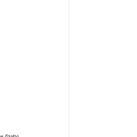
ee ด้านล่าง