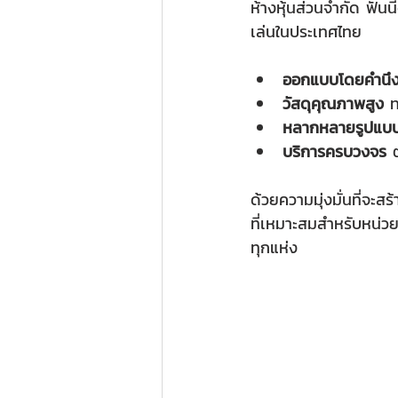
ห้างหุ้นส่วนจำกัด ฟัน
เล่นในประเทศไทย
ออกแบบโดยคำนึง
วัสดุคุณภาพสูง
 
หลากหลายรูปแบ
บริการครบวงจร
 
ด้วยความมุ่งมั่นที่จะส
ที่เหมาะสมสำหรับหน่ว
ทุกแห่ง