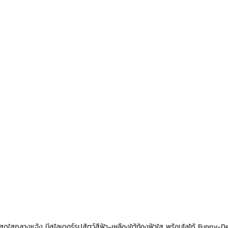
นสดใสกลางแจ้ง มีสไลเดอร์รูปสัตว์สีฟ้า-เหลืองใต้ท้องฟ้าใส พร้อมโลโก้ Funny-D