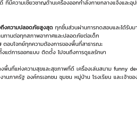
นี่ดี ที่มีความเชี่ยวชาญด้านเครื่องออกกำลังกายกลางแจ้งและอ
ถึงความปลอดภัยสูงสุด
 ทุกชิ้นส่วนผ่านการทดสอบและได้รับ
ทนทานต่อทุกสภาพอากาศและปลอดภัยต่อเด็ก
บ
 ตอบโจทย์ทุกความต้องการของพื้นที่สาธารณะ
ตั้งแต่การออกแบบ ติดตั้ง ไปจนถึงการดูแลรักษา
ร้างพื้นที่แห่งความสุขและสุขภาพที่ดี เครื่องเล่นสนาม funny de
ยงานภาครัฐ องค์กรเอกชน ชุมชน หมู่บ้าน โรงเรียน และเจ้าของ