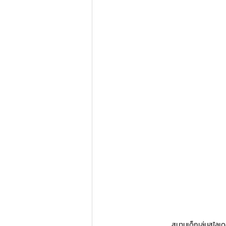
สนามเด็กเล่นสไลเด