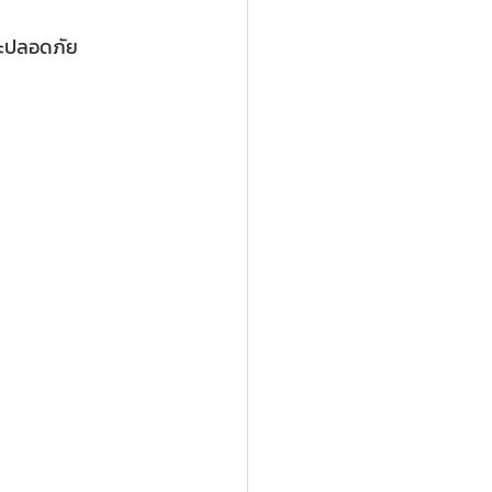
และปลอดภัย 
ุ