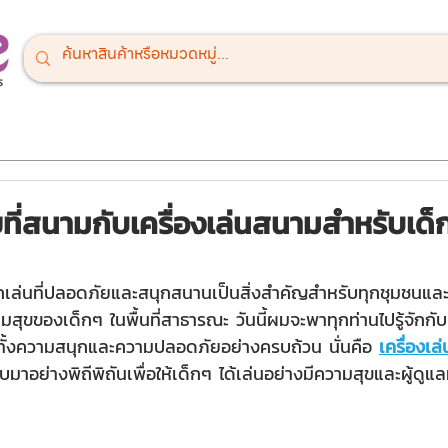
ณ์สนามเด็กเล่น
เครื่องออกกำลังกายกลางแจ้ง
เครื่องเล่นสำหรั
ี่สนามกับเครื่องเล่นสนามสำหรับเด
็กเล่นที่ปลอดภัยและสนุกสนานเป็นสิ่งสำคัญสำหรับทุกชุมชนและ
สุขของเด็กๆ ในพื้นที่สาธารณะ วันนี้ผมจะพาทุกท่านไปรู้จักกับ
์ทั้งความสนุกและความปลอดภัยอย่างครบถ้วน นั่นคือ 
เครื่องเ
บมาอย่างพิถีพิถันเพื่อให้เด็กๆ ได้เล่นอย่างมีความสุขและผู้ดูแล