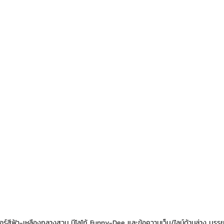
อร์สีฟ้า-เหลืองกลางสวน มีโลโก้ Funny-Dee และข้อความเว็บ/ไลน์ด้านล่าง บรร