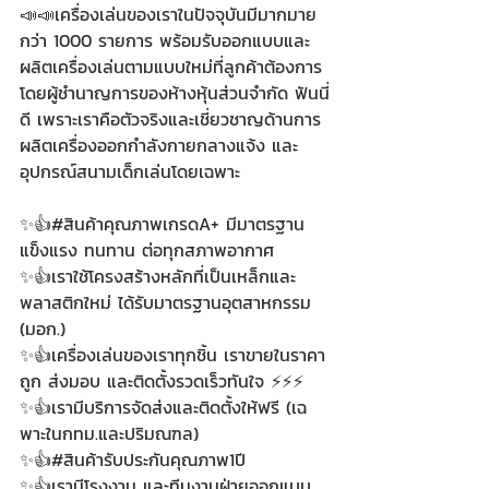
📣📣เครื่องเล่นของเราในปัจจุบันมีมากมาย
กว่า 1000 รายการ พร้อมรับออกแบบและ
ผลิตเครื่องเล่นตามแบบใหม่ที่ลูกค้าต้องการ 
โดยผู้ชำนาญการของห้างหุ้นส่วนจำกัด ฟันนี่
ดี เพราะเราคือตัวจริงและเชี่ยวชาญด้านการ
ผลิตเครื่องออกกำลังกายกลางแจ้ง และ
อุปกรณ์สนามเด็กเล่นโดยเฉพาะ
✨👍#สินค้าคุณภาพเกรดA+ มีมาตรฐาน 
แข็งแรง ทนทาน ต่อทุกสภาพอากาศ
✨👍เราใช้โครงสร้างหลักที่เป็นเหล็กและ
พลาสติกใหม่ ได้รับมาตรฐานอุตสาหกรรม 
(มอก.)
✨👍เครื่องเล่นของเราทุกชิ้น เราขายในราคา
ถูก ส่งมอบ และติดตั้งรวดเร็วทันใจ ⚡⚡⚡
✨👍เรามีบริการจัดส่งและติดตั้งให้ฟรี (เฉ
พาะในกทม.และปริมณฑล)
✨👍#สินค้ารับประกันคุณภาพ1ปี 
✨👍เรามีโรงงาน และทีมงานฝ่ายออกแบบ