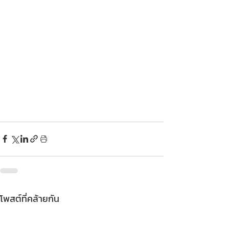
โพสต์ที่คล้ายกัน