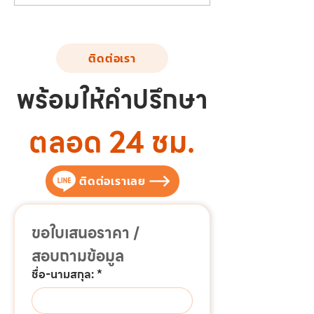
Playground แบบที่ 4 |
Playground แบบที
สนามเด็กเล่นสั่งออกแบบ
สนามเด็กเล่นสั่ง
เฉพาะพื้นที่ โดย หจก.ฟันนี่ดี
เฉพาะพื้นที่ โดย หจ
ติดต่อเรา
พร้อมให้คำปรึกษา
ตลอด 24 ชม.
ติดต่อเราเลย
ขอใบเสนอราคา / 
สอบถามข้อมูล
ชื่อ-นามสกุล:
*