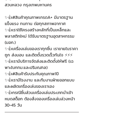
สวนหลวง กรุงเทพมหานคร
✨👍#สินค้าคุณภาพเกรดA+ มีมาตรฐาน 
แข็งแรง ทนทาน ต่อทุกสภาพอากาศ
✨👍เราใช้โครงสร้างหลักที่เป็นเหล็กและ
พลาสติกใหม่ ได้รับมาตรฐานอุตสาหกรรม 
(มอก.)
✨👍เครื่องเล่นของเราทุกชิ้น เราขายในราคา
ถูก ส่งมอบ และติดตั้งรวดเร็วทันใจ ⚡⚡⚡
✨👍เรามีบริการจัดส่งและติดตั้งให้ฟรี (เฉ
พาะในกทม.และปริมณฑล)
✨👍#สินค้ารับประกันคุณภาพ1ปี 
✨👍เรามีโรงงาน และทีมงานฝ่ายออกแบบ
และผลิตเครื่องเล่นของเราเอง
✨👍กรณีชิ้นส่วนเครื่องเล่นประเภทนำเข้า
หมดสต็อก ต้องสั่งจองเครื่องเล่นล่วงหน้า 
30-45 วัน